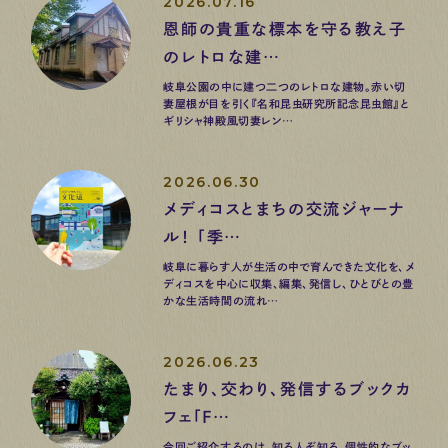
2026.07.16
恩師の貴重な標本を守る教え子
のレトロな建…
岐阜公園の中に建つ二つのレトロな建物。赤い切
妻屋根が目を引く『名和昆虫研究所記念昆虫館』と
ギリシャ神殿風切妻レン…
2026.06.30
メディコスとまちの交流ジャーナ
ル！ 「季…
岐阜に暮らす人が生活の中で育んできた文化を、メ
ディコスを中心に収集、編集、発信し、ひとびとの豊
かな生活時間の流れ…
2026.06.23
たまり、交わり、発信するブックカ
フェ「F…
今回ご紹介するのは、知る人ぞ知る、個性的なブッ