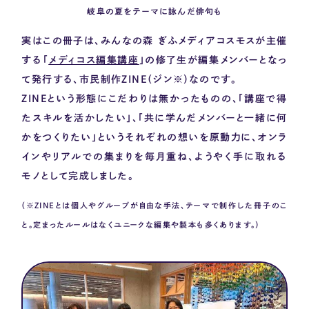
岐阜の夏をテーマに詠んだ俳句も
実はこの冊子は、みんなの森 ぎふメディアコスモスが主催
する「
メディコス編集講座
」の修了生が編集メンバーとなっ
て発行する、市民制作
ZINE
（ジン
※
）なのです。
ZINE
という形態にこだわりは無かったものの、「講座で得
たスキルを活かしたい」、「共に学んだメンバーと一緒に何
かをつくりたい」というそれぞれの想いを原動力に、オンラ
インやリアルでの集まりを毎月重ね、ようやく手に取れる
モノとして完成しました。
（
※ZINE
とは個人やグループが自由な手法、テーマで制作した冊子のこ
と。定まったルールはなくユニークな編集や製本も多くあります。）