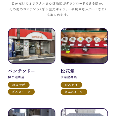
自分だけのオリジナルさんぽ地図がダウンロードできるほか、
その他のコンテンツ（ぎふ歴史ギャラリーや岐阜な人カードなど）
も楽しめます。
ベンテンドー
松花堂
柳ケ瀬周辺
伊奈波界隈
おみやげ
おみやげ
ぎふスイーツ
ぎふスイーツ