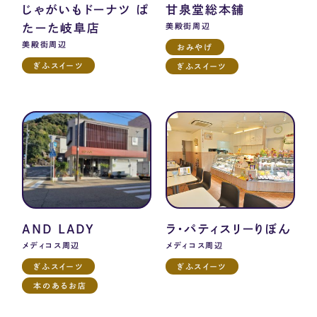
じゃがいもドーナツ ぱ
甘泉堂総本舗
たーた岐阜店
美殿街周辺
美殿街周辺
おみやげ
ぎふスイーツ
ぎふスイーツ
AND LADY
ラ・パティスリーりぼん
メディコス周辺
メディコス周辺
ぎふスイーツ
ぎふスイーツ
本のあるお店