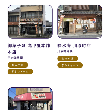
御菓子処 亀甲屋本舗
緑水庵 川原町店
本店
川原町界隈
伊奈波界隈
おみやげ
おみやげ
ぎふスイーツ
ぎふスイーツ