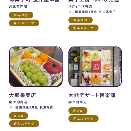
川原町界隈
メディコス周辺
編集講座1期生 小川眞貴子
おみやげ
おみやげ
ぎふスイーツ
ぎふスイーツ
大熊果実店
大熊デザート倶楽部
柳ケ瀬周辺
柳ケ瀬周辺
編集講座5期生 秋澤月枝
カフェ
カフェ
ぎふスイーツ
ぎふスイーツ