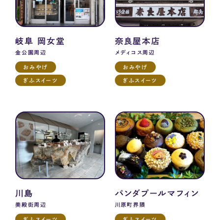
岐阜 岡女堂
奈良屋本店
金公園周辺
メディコス周辺
おみやげ
おみやげ
ぎふスイーツ
ぎふスイーツ
川島
パンダプールマフィン
美殿街周辺
川原町界隈
ぎふスイーツ
ぎふスイーツ