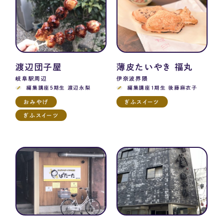
渡辺団子屋
薄皮たいやき 福丸
岐阜駅周辺
伊奈波界隈
編集講座5期生 渡辺永梨
編集講座1期生 後藤麻衣子
おみやげ
ぎふスイーツ
ぎふスイーツ