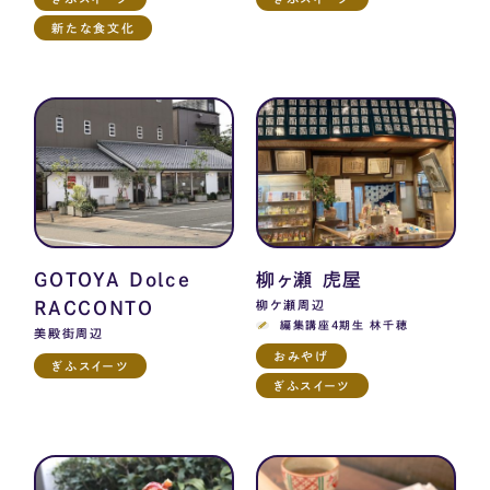
新たな食文化
GOTOYA Dolce
柳ヶ瀬 虎屋
RACCONTO
柳ケ瀬周辺
編集講座4期生 林千穂
美殿街周辺
おみやげ
ぎふスイーツ
ぎふスイーツ