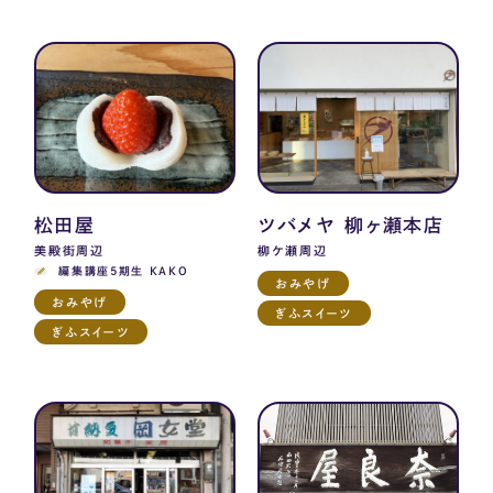
松田屋
ツバメヤ 柳ヶ瀬本店
美殿街周辺
柳ケ瀬周辺
編集講座5期生 KAKO
おみやげ
おみやげ
ぎふスイーツ
ぎふスイーツ