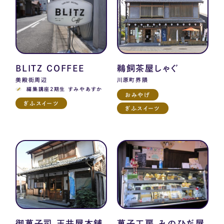
BLITZ COFFEE
鵜飼茶屋しゃぐ
美殿街周辺
川原町界隈
編集講座2期生 すみやあすか
おみやげ
ぎふスイーツ
ぎふスイーツ
御菓子司 玉井屋本舗
菓子工房 みのひだ屋