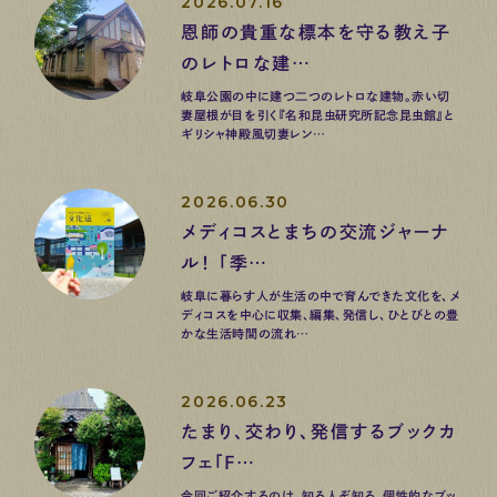
2026.07.16
恩師の貴重な標本を守る教え子
のレトロな建…
岐阜公園の中に建つ二つのレトロな建物。赤い切
妻屋根が目を引く『名和昆虫研究所記念昆虫館』と
ギリシャ神殿風切妻レン…
2026.06.30
メディコスとまちの交流ジャーナ
ル！ 「季…
岐阜に暮らす人が生活の中で育んできた文化を、メ
ディコスを中心に収集、編集、発信し、ひとびとの豊
かな生活時間の流れ…
2026.06.23
たまり、交わり、発信するブックカ
フェ「F…
今回ご紹介するのは、知る人ぞ知る、個性的なブッ